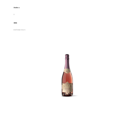
Acidez
0
EAN
8437009216125