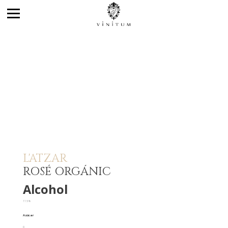
L'ATZAR
ROSÉ ORGÁNIC
Alcohol
11.5 %
Azúcar
0