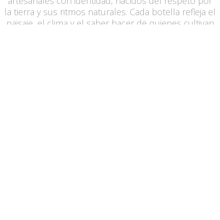
artesanales con identidad, nacidos del respeto por
la tierra y sus ritmos naturales. Cada botella refleja el
paisaje, el clima y el saber hacer de quienes cultivan
la viña. Su filosofía se basa en la honestidad, la
artesanía y la expresión del origen. Vinitum es vino
que habla, con emoción, memoria y autenticidad.
MAS LA MOLA – VI D’ALTURA
2021
BEST
SELLER