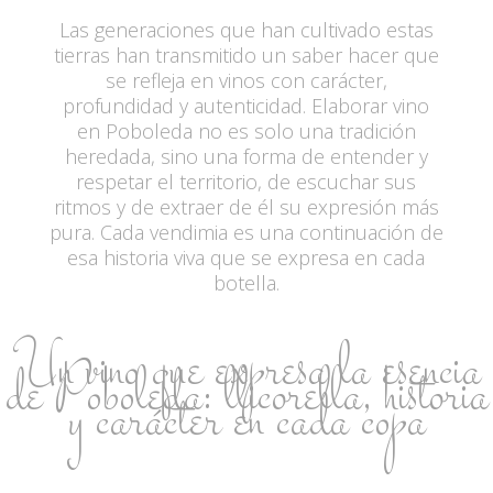
Las generaciones que han cultivado estas
tierras han transmitido un saber hacer que
se refleja en vinos con carácter,
profundidad y autenticidad. Elaborar vino
en Poboleda no es solo una tradición
heredada, sino una forma de entender y
respetar el territorio, de escuchar sus
ritmos y de extraer de él su expresión más
pura. Cada vendimia es una continuación de
esa historia viva que se expresa en cada
botella.
Un vino que expresa la esencia
de Poboleda: llicorella, historia
y carácter en cada copa